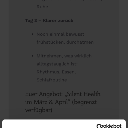
Ruhe
Tag 3 – Klarer zurück
Noch einmal bewusst
frühstücken, durchatmen
Mitnehmen, was wirklich
alltagstauglich ist:
Rhythmus, Essen,
Schlafroutine
Euer Angebot: „Silent Health
im März & April“ (begrenzt
verfügbar)
Nur im
März & April
gibt es das