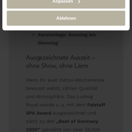
Anpassen
Min.)
Ablehnen
ab 359 € p. P.
Anreisetage: Sonntag bis
Dienstag
Ausgezeichnete Auszeit –
ohne Show, ohne Lärm
Wenn ihr euer Detox-Wochenende
bewusst wählt, zählen Qualität
und Atmosphäre. Das Ludwig
Royal wurde u. a. mit dem
Falstaff
SPA Award
ausgezeichnet und
zählt zu den
„Best of Germany
2025“
(gewählt von über 25.000