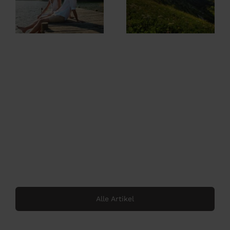
Sommerurlaub
Wandern
im Allgäu
direkt ab Hotel
im Ludwig
Royal
Alle Artikel