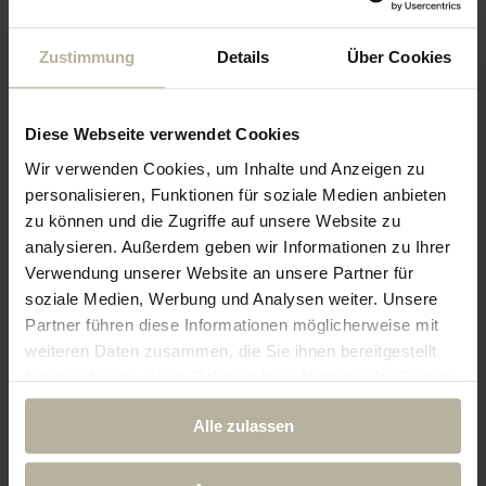
Arrangement
Silent Health
–
ideal, wenn ihr gezielt nach einem
Zustimmung
Details
Über Cookies
Detox Hotel
sucht, aber ohne
Fastenplan buchen wollt:
Diese Webseite verwendet Cookies
Enthalten sind:
Wir verwenden Cookies, um Inhalte und Anzeigen zu
personalisieren, Funktionen für soziale Medien anbieten
3 Übernachtungen
inkl.
¾-
zu können und die Zugriffe auf unsere Website zu
Gourmetpension
analysieren. Außerdem geben wir Informationen zu Ihrer
Verwendung unserer Website an unsere Partner für
Begrüßungsgetränk
soziale Medien, Werbung und Analysen weiter. Unsere
Partner führen diese Informationen möglicherweise mit
1 Flasche Prosecco
weiteren Daten zusammen, die Sie ihnen bereitgestellt
haben oder die sie im Rahmen Ihrer Nutzung der Dienste
Allgäu-Walser-Pass
gesammelt haben.
Alle zulassen
20 € Gutschein
für eine
Wohlfühlbehandlung (ab 45