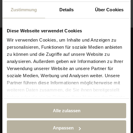
Abteilung für Marketing und Vertrieb.
Zustimmung
Details
Über Cookies
Diese Webseite verwendet Cookies
Wir verwenden Cookies, um Inhalte und Anzeigen zu
personalisieren, Funktionen für soziale Medien anbieten
zu können und die Zugriffe auf unsere Website zu
analysieren. Außerdem geben wir Informationen zu Ihrer
Verwendung unserer Website an unsere Partner für
soziale Medien, Werbung und Analysen weiter. Unsere
Partner führen diese Informationen möglicherweise mit
weiteren Daten zusammen, die Sie ihnen bereitgestellt
haben oder die sie im Rahmen Ihrer Nutzung der Dienste
Alpin & Wellness Resort Ludwig Royal
gesammelt haben.
Im Dorf 29
Alle zulassen
87534 Oberstaufen-Steibis
Telefon:
+49 (0) 838 689 10
Anpassen
reservierung@hotel-ludwig-royal.de