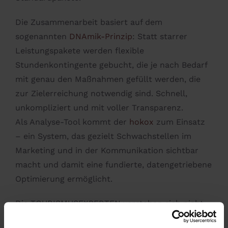
Die Zusammenarbeit basiert auf dem
sogenannten
DNAmik-Prinzip
: Statt starrer
Leistungspakete werden flexible
Stundenkontingente gebucht, die je nach Bedarf
mit genau den Maßnahmen gefüllt werden, die
zur Zielerreichung notwendig sind. Schnell,
unkompliziert und mit voller Transparenz.
Als Analyse-Tool kommt der
hokox
zum Einsatz
– ein System, das gezielt Schwachstellen im
Marketing und in der Kommunikation sichtbar
macht und damit eine fundierte, datengetriebene
Optimierung ermöglicht.
Die TOURISMUSEXPERTEN verstehen sich nicht
als klassische Agentur, sondern als externe