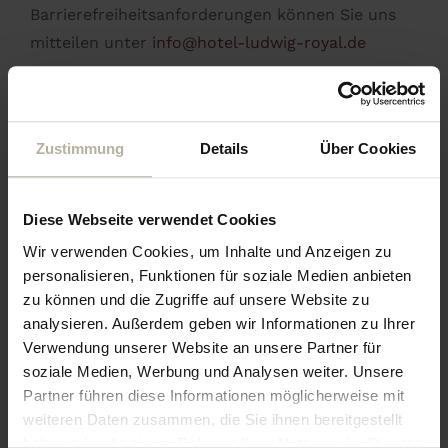
Barrierefreiheitsanforderungen können Sie uns
mitteilen unter
info@hotel-ludwig-royal.de
Informationen über von der Anwendung der
Richtlinie ausgenommene Inhalte können Sie
unter
info@hotel-ludwig-royal.de
einholen.
Zustimmung
Details
Über Cookies
Zuständig für die barrierefreie Zugänglichkeit
Diese Webseite verwendet Cookies
und die Bearbeitung der im Rahmen des
Feedback-Mechanismus eingehenden
Wir verwenden Cookies, um Inhalte und Anzeigen zu
personalisieren, Funktionen für soziale Medien anbieten
Mitteilungen ist:
zu können und die Zugriffe auf unsere Website zu
analysieren. Außerdem geben wir Informationen zu Ihrer
Alpin & Wellness Resort Hotel Ludwig Royal
Verwendung unserer Website an unsere Partner für
Im Dorf 29
soziale Medien, Werbung und Analysen weiter. Unsere
87534 Oberstaufen-Steibis
Partner führen diese Informationen möglicherweise mit
Telefon : +49 8386-8910
weiteren Daten zusammen, die Sie ihnen bereitgestellt
Telefax : +49 8386-891317
haben oder die sie im Rahmen Ihrer Nutzung der Dienste