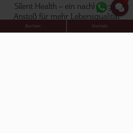
1
Silent Health
– ein nachhaltiger
Anstoß für mehr Lebensqualität
Buchen
Kontakt
Viele Urlaube entspannen kurzfristig – und
hinterlassen dennoch Müdigkeit.
Im Ludwig Royal, ausgezeichnet als eines der
Best of Germany 2025 Wellnesshotels,
bietet Silent Health einen wohltuenden Rahmen
für Themen wie Longevity, Stressbewältigung
und Burnout-Prophylaxe – ohne Zwang, aber mit
Wirkung.
Statt Reizüberflutung: bewusste Reduktion.
Statt Leistungsdenken: innere Balance.
Statt kurzfristigem Effekt: nachhaltige