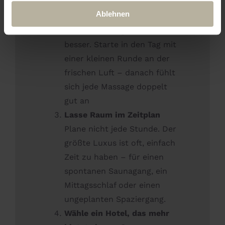
Kombiniere Aktivität und
Ablehnen
Ruhe
Wer sich bewegt, erholt sich
besser. Starte in den Tag mit
einer kleinen Runde an der
frischen Luft – danach fühlt
sich jede Massage doppelt
gut an
Lasse Raum im Zeitplan
Plane nicht jede Stunde. Der
größte Luxus ist oft, einfach
Zeit zu haben – für einen
spontanen Saunagang, ein
Mittagsschlaf oder einen
ungeplanten Spaziergang.
Wähle ein Hotel, das mehr