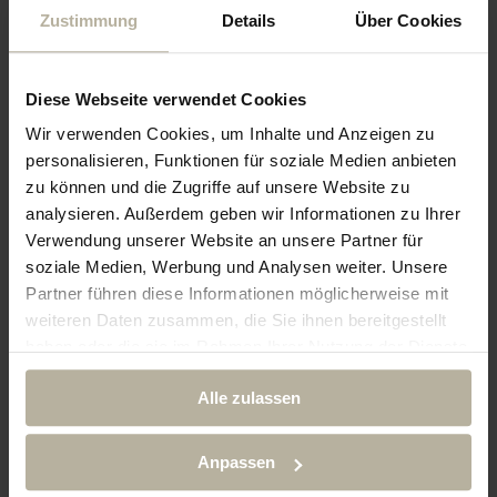
Gastlichkeit, die das Ludwig Royal
Zustimmung
Details
Über Cookies
zu einer der besten Adressen für
Ihren Wellnessurlaub Allgäu
Diese Webseite verwendet Cookies
macht.
Wir verwenden Cookies, um Inhalte und Anzeigen zu
personalisieren, Funktionen für soziale Medien anbieten
5 Tipps für einen gelungenen
zu können und die Zugriffe auf unsere Website zu
Wellnessurlaub im Allgäu
analysieren. Außerdem geben wir Informationen zu Ihrer
Verwendung unserer Website an unsere Partner für
Plane gezielt eine
soziale Medien, Werbung und Analysen weiter. Unsere
Handypause pro Tag
Partner führen diese Informationen möglicherweise mit
Legen Sie Ihr Smartphone
weiteren Daten zusammen, die Sie ihnen bereitgestellt
bewusst zur Seite – etwa im
haben oder die sie im Rahmen Ihrer Nutzung der Dienste
gesammelt haben.
Spa, beim Frühstück oder auf
Alle zulassen
einer kurzen Wanderung. Du
wirst merken: Allein das
Anpassen
verändert die Wahrnehmung.