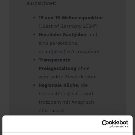
auszeichnet:
15 von 15 Wellnesspunkten
(„Best of Germany 2024“)
Herzliche Gastgeber
und
eine persönliche,
unaufgeregte Atmosphäre
Transparente
Preisgestaltung
ohne
versteckte Zusatzkosten
Regionale Küche
, die
bodenständig ist – und
trotzdem mit Anspruch
überrascht
Es ist genau diese Mischung aus
Lage, Qualität und ehrlicher