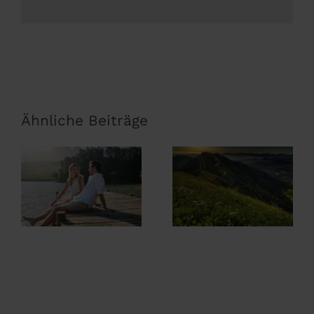
Ähnliche Beiträge
Wanderurlaub
im Allgäu –
Sommerurlaub
Wandern
im Allgäu
direkt ab Hotel
im Ludwig
Royal