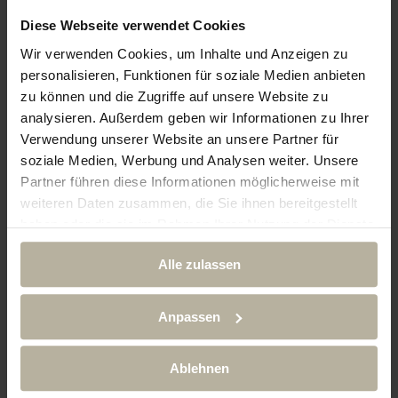
taucht ihr ein in eine Welt der
Diese Webseite verwendet Cookies
Entspannung – bis 22:00 Uhr
Wir verwenden Cookies, um Inhalte und Anzeigen zu
geöffnet und exklusiv für Gäste
personalisieren, Funktionen für soziale Medien anbieten
des Leading Spa Resorts.
zu können und die Zugriffe auf unsere Website zu
analysieren. Außerdem geben wir Informationen zu Ihrer
Hier warten auf euch:
Verwendung unserer Website an unsere Partner für
• Panorama-Sauna mit Blick auf
soziale Medien, Werbung und Analysen weiter. Unsere
Partner führen diese Informationen möglicherweise mit
die verschneiten Berge
weiteren Daten zusammen, die Sie ihnen bereitgestellt
• Dampfbad, Biosauna &
haben oder die sie im Rahmen Ihrer Nutzung der Dienste
Infrarotkabinen
gesammelt haben.
• Sternenhimmelsauna –
Alle zulassen
romantisch & beruhigend zugleich
• Ruhebereiche mit Tee-Lounge
Anpassen
• Hochwertige Behandlungen &
Massagen mit regionalen
Ablehnen
Essenzen