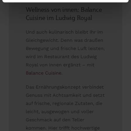
Wellness von innen: Balance
Cuisine im Ludwig Royal
Und auch kulinarisch bleibt ihr im
Gleichgewicht. Denn was draußen
Bewegung und frische Luft leisten,
wird im Restaurant des Ludwig
Royal von innen ergänzt – mit
Balance Cuisine
.
Das Ernährungskonzept verbindet
Genuss mit Achtsamkeit und setzt
auf frische, regionale Zutaten, die
leicht, ausgewogen und voller
Geschmack auf den Teller
kommen. Hier trifft hochwertige