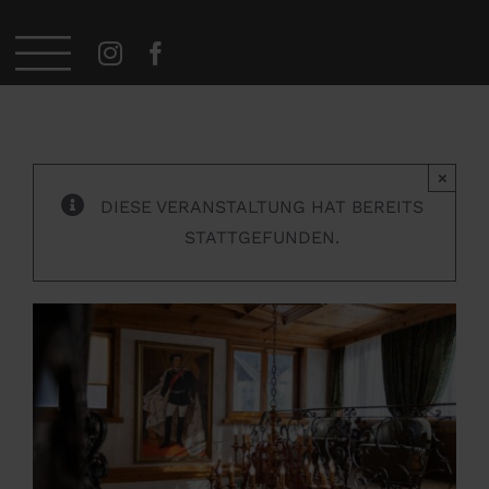
Zum
Startseite
»
Veranstaltungen
»
Königlicher Spieleabend
Inhalt
springen
×
DIESE VERANSTALTUNG HAT BEREITS
STATTGEFUNDEN.