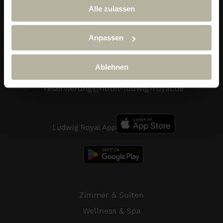
Alle zulassen
Alpin & Wellness Resort Ludwig Royal
Anpassen
Im Dorf 29
87534 Oberstaufen-Steibis
Ablehnen
Telefon:
+49 (0) 838 689 10
reservierung@hotel-ludwig-royal.de
Ludwig Royal App
Zimmer & Suiten
Wellness & Spa