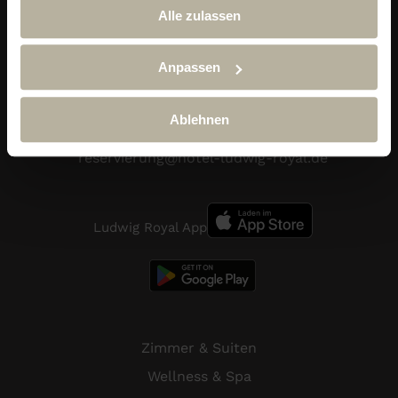
Alle zulassen
Alpin & Wellness Resort Ludwig Royal
Anpassen
Im Dorf 29
87534 Oberstaufen-Steibis
Ablehnen
Telefon:
+49 (0) 838 689 10
reservierung@hotel-ludwig-royal.de
Ludwig Royal App
Zimmer & Suiten
Wellness & Spa