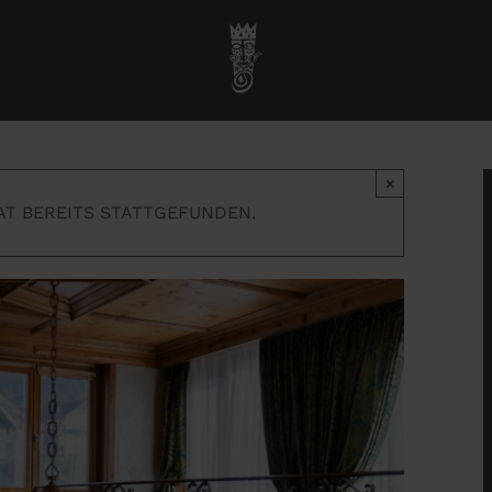
Startseite
»
Veranstaltungen
»
Königlicher Spieleabend
×
AT BEREITS STATTGEFUNDEN.