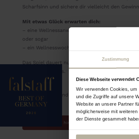
Scharfsinn und sichere dir vielleicht den Gewin
Mit etwas Glück erwarten dich:
– eine Wellnessanwendung am Freitag
oder sogar
– ein Wellnesswochenende für zwei Personen.
Zustimmung
Das Spiel dauert nur rund 20 Minuten und ist i
ausklingen zu lassen. Einfach hoch in die Galer
Diese Webseite verwendet 
erforderlich.
Wir verwenden Cookies, um I
Viel Vergnügen und viel Glück!
und die Zugriffe auf unsere 
Website an unsere Partner fü
möglicherweise mit weiteren
der Dienste gesammelt habe
Zum Kalender hinzufügen