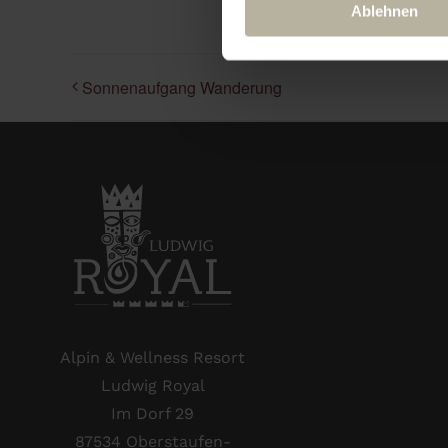
Ablehnen
Sonnenaufgang Wanderung
Alpin & Wellness Resort
Ludwig Royal
Im Dorf 29
87534 Oberstaufen-