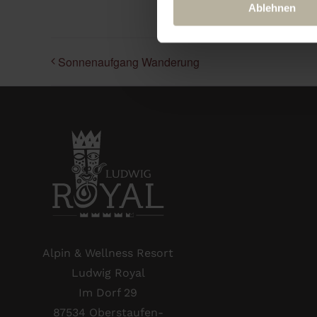
Ablehnen
Sonnenaufgang Wanderung
Alpin & Wellness Resort
Ludwig Royal
Im Dorf 29
87534 Oberstaufen-