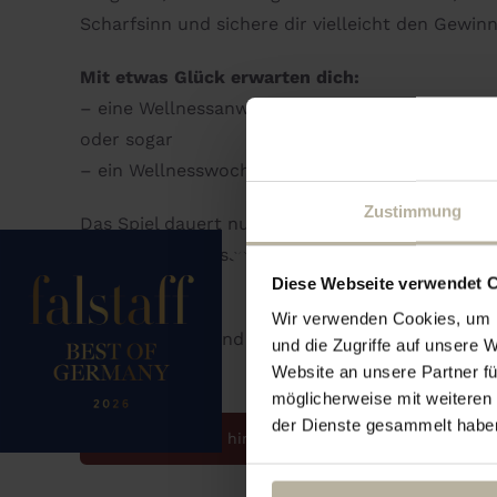
Scharfsinn und sichere dir vielleicht den Gewin
Mit etwas Glück erwarten dich:
– eine Wellnessanwendung am Freitag
oder sogar
– ein Wellnesswochenende für zwei Personen.
Zustimmung
Das Spiel dauert nur rund 20 Minuten und ist i
ausklingen zu lassen. Einfach hoch in die Galer
Diese Webseite verwendet 
erforderlich.
Wir verwenden Cookies, um I
Viel Vergnügen und viel Glück!
und die Zugriffe auf unsere 
Website an unsere Partner fü
möglicherweise mit weiteren
der Dienste gesammelt habe
Zum Kalender hinzufügen