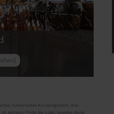
d
sehen)
antes, humorvolles Kurzprogramm: drei
ist gelogen. Finde die Lüge, beweise deine