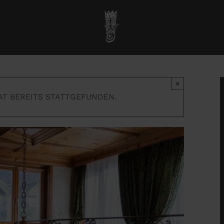
Startseite
»
Veranstaltungen
»
Königlicher Spieleabend
×
AT BEREITS STATTGEFUNDEN.