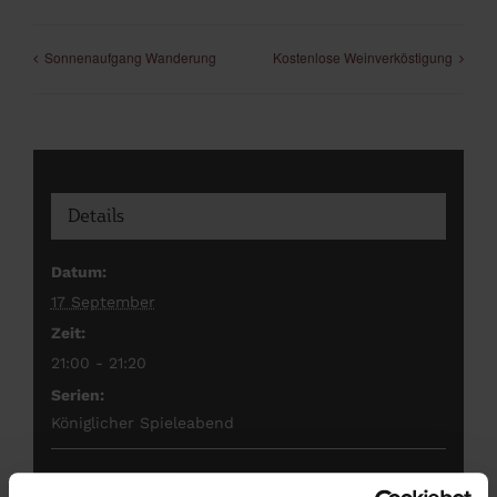
Sonnenaufgang Wanderung
Kostenlose Weinverköstigung
Details
Datum:
17 September
Zeit:
21:00 - 21:20
Serien:
Königlicher Spieleabend