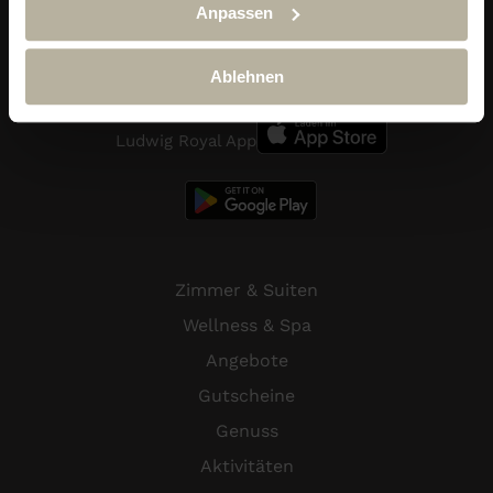
Anpassen
Telefon:
+49 (0) 838 689 10
reservierung@hotel-ludwig-royal.de
Ablehnen
Ludwig Royal App
Zimmer & Suiten
Wellness & Spa
Angebote
Gutscheine
Genuss
Aktivitäten