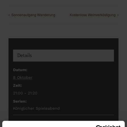
Sonnenaufgang Wanderung
Kostenlose Weinverköstigung
Details
Datum:
8 Oktober
Zeit:
21:00 - 21:20
Serien:
Königlicher Spieleabend