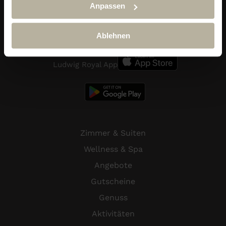
Anpassen
Telefon:
+49 (0) 838 689 10
reservierung@hotel-ludwig-royal.de
Ablehnen
Ludwig Royal App
Zimmer & Suiten
Wellness & Spa
Angebote
Gutscheine
Genuss
Aktivitäten