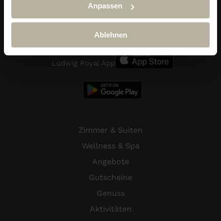
Anpassen
Telefon:
+49 (0) 838 689 10
reservierung@hotel-ludwig-royal.de
Ablehnen
Ludwig Royal App
Zimmer & Suiten
Wellness & Spa
Angebote
Gutscheine
Genuss
Aktivitäten