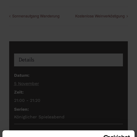
Sonnenaufgang Wanderung
Kostenlose Weinverköstigung
Details
Datum:
5 November
Zeit:
21:00 - 21:20
Serien:
Königlicher Spieleabend