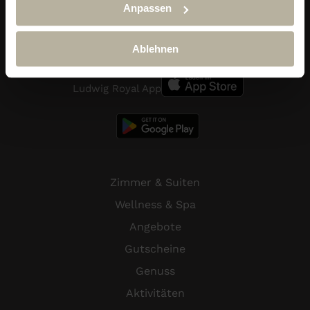
Anpassen
Telefon:
+49 (0) 838 689 10
reservierung@hotel-ludwig-royal.de
Ablehnen
Ludwig Royal App
Zimmer & Suiten
Wellness & Spa
Angebote
Gutscheine
Genuss
Aktivitäten