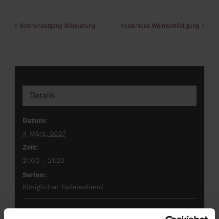
Sonnenaufgang Wanderung
Kostenlose Weinverköstigung
Details
Datum:
4 März, 2027
Zeit:
21:00 - 21:20
Serien:
Königlicher Spieleabend