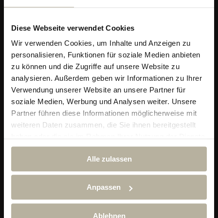
Diese Webseite verwendet Cookies
Wir verwenden Cookies, um Inhalte und Anzeigen zu
personalisieren, Funktionen für soziale Medien anbieten
zu können und die Zugriffe auf unsere Website zu
analysieren. Außerdem geben wir Informationen zu Ihrer
Verwendung unserer Website an unsere Partner für
soziale Medien, Werbung und Analysen weiter. Unsere
Partner führen diese Informationen möglicherweise mit
Alpin & Wellness Resort Ludwig Royal
weiteren Daten zusammen, die Sie ihnen bereitgestellt
Im Dorf 29
haben oder die sie im Rahmen Ihrer Nutzung der Dienste
87534 Oberstaufen-Steibis
gesammelt haben.
Telefon:
+49 (0) 838 689 10
Alle zulassen
reservierung@hotel-ludwig-royal.de
Anpassen
Ludwig Royal App
Ablehnen