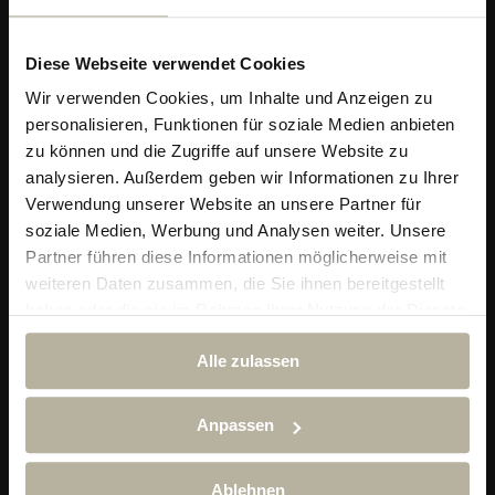
Diese Webseite verwendet Cookies
Wir verwenden Cookies, um Inhalte und Anzeigen zu
personalisieren, Funktionen für soziale Medien anbieten
zu können und die Zugriffe auf unsere Website zu
analysieren. Außerdem geben wir Informationen zu Ihrer
Verwendung unserer Website an unsere Partner für
soziale Medien, Werbung und Analysen weiter. Unsere
Partner führen diese Informationen möglicherweise mit
Alpin & Wellness Resort Ludwig Royal
weiteren Daten zusammen, die Sie ihnen bereitgestellt
Im Dorf 29
haben oder die sie im Rahmen Ihrer Nutzung der Dienste
87534 Oberstaufen-Steibis
gesammelt haben.
Telefon:
+49 (0) 838 689 10
Alle zulassen
reservierung@hotel-ludwig-royal.de
Anpassen
Ludwig Royal App
Ablehnen