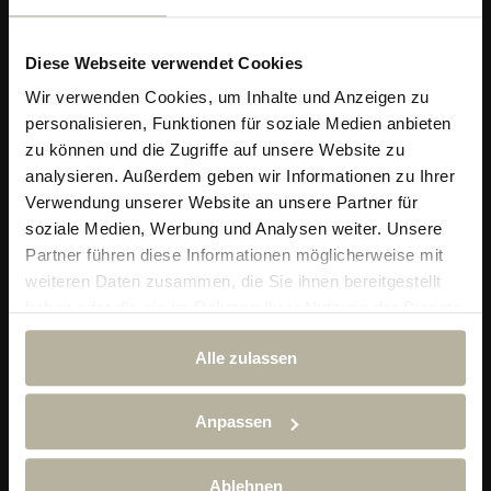
Diese Webseite verwendet Cookies
Wir verwenden Cookies, um Inhalte und Anzeigen zu
personalisieren, Funktionen für soziale Medien anbieten
zu können und die Zugriffe auf unsere Website zu
analysieren. Außerdem geben wir Informationen zu Ihrer
Verwendung unserer Website an unsere Partner für
soziale Medien, Werbung und Analysen weiter. Unsere
Partner führen diese Informationen möglicherweise mit
Alpin & Wellness Resort Ludwig Royal
weiteren Daten zusammen, die Sie ihnen bereitgestellt
Im Dorf 29
haben oder die sie im Rahmen Ihrer Nutzung der Dienste
87534 Oberstaufen-Steibis
gesammelt haben.
Telefon:
+49 (0) 838 689 10
Alle zulassen
reservierung@hotel-ludwig-royal.de
Anpassen
Ludwig Royal App
Ablehnen