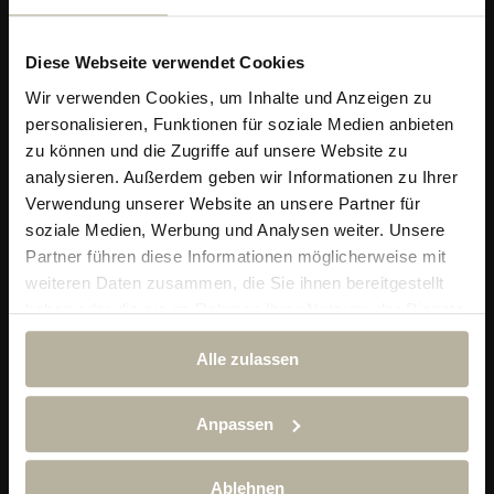
Diese Webseite verwendet Cookies
Wir verwenden Cookies, um Inhalte und Anzeigen zu
personalisieren, Funktionen für soziale Medien anbieten
zu können und die Zugriffe auf unsere Website zu
analysieren. Außerdem geben wir Informationen zu Ihrer
Verwendung unserer Website an unsere Partner für
soziale Medien, Werbung und Analysen weiter. Unsere
Partner führen diese Informationen möglicherweise mit
Alpin & Wellness Resort Ludwig Royal
weiteren Daten zusammen, die Sie ihnen bereitgestellt
Im Dorf 29
haben oder die sie im Rahmen Ihrer Nutzung der Dienste
87534 Oberstaufen-Steibis
gesammelt haben.
Telefon:
+49 (0) 838 689 10
Alle zulassen
reservierung@hotel-ludwig-royal.de
Anpassen
Ludwig Royal App
Ablehnen