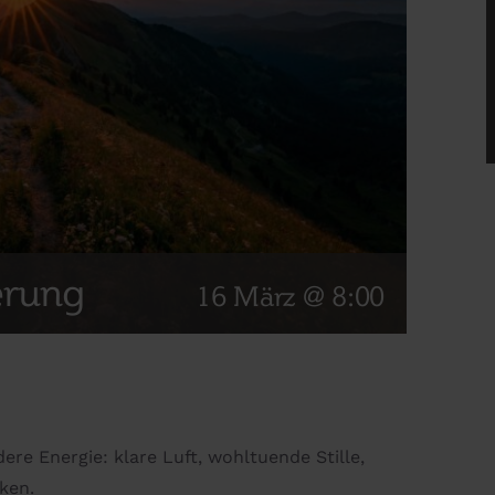
erung
16 März @ 8:00
re Energie: klare Luft, wohltuende Stille,
ken.