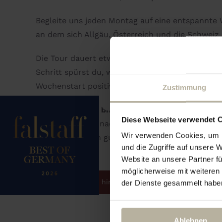
Begleite uns jeden Montag auf eine entspannte 
an dem sich Allgäu, Österreich und die Schwei
Die Tour dauert etwa zwei Stunden und eignet 
Schritt spürst du, wie die Kraft der Natur und
Wochenstart positiv aufladen.
Zustimmung
Bitte melde dich
bis Sonntag, 16:00 Uhr
an. Fes
Diese Webseite verwendet 
empfohlen. Und nach der Rückkehr? Wartet bere
Wir verwenden Cookies, um I
perfekt für einen guten Wochenbeginn.
und die Zugriffe auf unsere 
Website an unsere Partner fü
möglicherweise mit weiteren
Zum Kalender hinzufügen
der Dienste gesammelt habe
Ablehnen