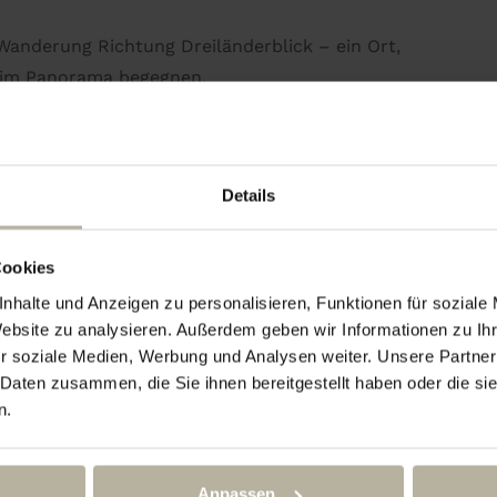
Wanderung Richtung Dreiländerblick – ein Ort,
z im Panorama begegnen.
sich auch für gemütliche Wanderer. Mit jedem
 die Wärme der aufgehenden Sonne deinen
Details
tes Schuhwerk und wettergerechte Kleidung
Cookies
its unser Frühstück – genussvoll, stärkend,
nhalte und Anzeigen zu personalisieren, Funktionen für soziale
Website zu analysieren. Außerdem geben wir Informationen zu I
r soziale Medien, Werbung und Analysen weiter. Unsere Partner
 Daten zusammen, die Sie ihnen bereitgestellt haben oder die s
n.
Anpassen