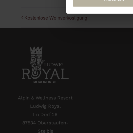
Kostenlose Weinverköstigung
Alpin & Wellness Resort
Ludwig Royal
Im Dorf 29
87534 Oberstaufen-
Steibis