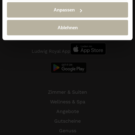
Im Dorf 29
Anpassen
87534 Oberstaufen-Steibis
Telefon:
+49 (0) 838 689 10
reservierung@hotel-ludwig-royal.de
Ablehnen
Ludwig Royal App
Zimmer & Suiten
Wellness & Spa
Angebote
Gutscheine
Genuss