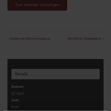
Zum Kalender hinzufügen
Kostenlose Weinverköstigung
Königlicher Spieleabend
Details
Datum:
27 April
Zeit:
8:00