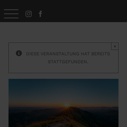
Zum
Startseite
»
Veranstaltungen
»
Sonnenaufgang Wanderung
Inhalt
springen
×
DIESE VERANSTALTUNG HAT BEREITS
STATTGEFUNDEN.