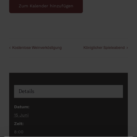
Zum Kalender hinzufügen
Kostenlose Weinverköstigung
Königlicher Spieleabend
Details
Datum:
15 Juni
Zeit:
8:00