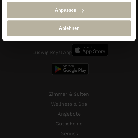
Im Dorf 29
Anpassen
87534 Oberstaufen-Steibis
Telefon:
+49 (0) 838 689 10
reservierung@hotel-ludwig-royal.de
Ablehnen
Ludwig Royal App
Zimmer & Suiten
Wellness & Spa
Angebote
Gutscheine
Genuss