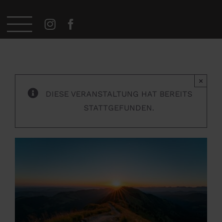
Zum
Startseite
»
Veranstaltungen
»
Sonnenaufgang Wanderung
Inhalt
springen
×
DIESE VERANSTALTUNG HAT BEREITS
STATTGEFUNDEN.