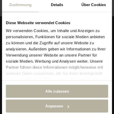
Zustimmung
Details
Über Cookies
Diese Webseite verwendet Cookies
Wir verwenden Cookies, um Inhalte und Anzeigen zu
personalisieren, Funktionen für soziale Medien anbieten
zu können und die Zugriffe auf unsere Website zu
analysieren. Außerdem geben wir Informationen zu Ihrer
Verwendung unserer Website an unsere Partner für
soziale Medien, Werbung und Analysen weiter. Unsere
Partner führen diese Informationen möglicherweise mit
weiteren Daten zusammen, die Sie ihnen bereitgestellt
Alpin & Wellness Resort Ludwig Royal
haben oder die sie im Rahmen Ihrer Nutzung der Dienste
Im Dorf 29
gesammelt haben.
87534 Oberstaufen-Steibis
Alle zulassen
Telefon:
+49 (0) 838 689 10
reservierung@hotel-ludwig-royal.de
Anpassen