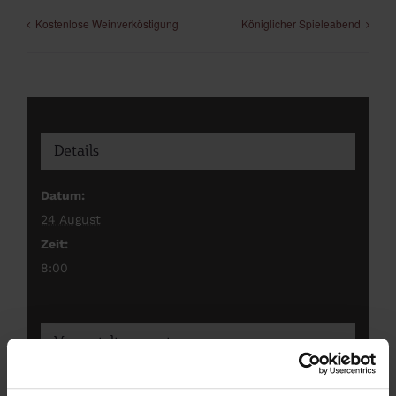
Kostenlose Weinverköstigung
Königlicher Spieleabend
Details
Datum:
24 August
Zeit:
8:00
Veranstaltungsort
Outdoor