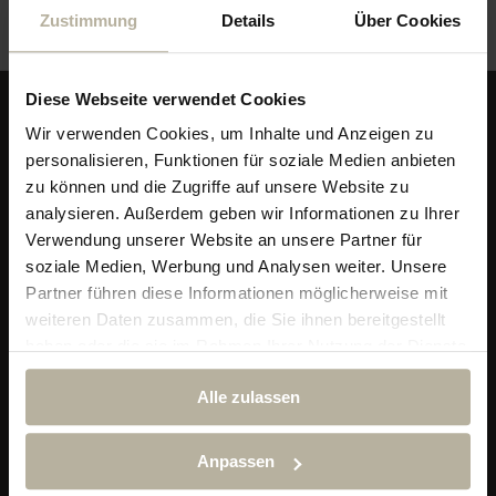
Zustimmung
Details
Über Cookies
Diese Webseite verwendet Cookies
Wir verwenden Cookies, um Inhalte und Anzeigen zu
personalisieren, Funktionen für soziale Medien anbieten
zu können und die Zugriffe auf unsere Website zu
analysieren. Außerdem geben wir Informationen zu Ihrer
Verwendung unserer Website an unsere Partner für
soziale Medien, Werbung und Analysen weiter. Unsere
Partner führen diese Informationen möglicherweise mit
weiteren Daten zusammen, die Sie ihnen bereitgestellt
Alpin & Wellness Resort Ludwig Royal
haben oder die sie im Rahmen Ihrer Nutzung der Dienste
Im Dorf 29
gesammelt haben.
87534 Oberstaufen-Steibis
Alle zulassen
Telefon:
+49 (0) 838 689 10
reservierung@hotel-ludwig-royal.de
Anpassen