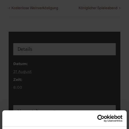
Kostenlose Weinverköstigung
Königlicher Spieleabend
Details
Datum:
31 August
Zeit:
8:00
Veranstaltungsort
Outdoor