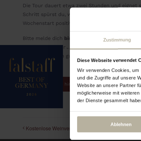
Die Tour dauert etwa zwei Stunden und eignet 
Schritt spürst du, wie die Kraft der Natur und
Wochenstart positiv aufladen.
Bitte melde dich
bis Sonntag, 16:00 Uhr
an. Fes
Zustimmung
empfohlen. Und nach der Rückkehr? Wartet bere
perfekt für einen guten Wochenbeginn.
Diese Webseite verwendet 
Wir verwenden Cookies, um I
und die Zugriffe auf unsere 
Zum Kalender hinzufügen
Website an unsere Partner fü
möglicherweise mit weiteren
der Dienste gesammelt habe
Ablehnen
Kostenlose Weinverköstigung