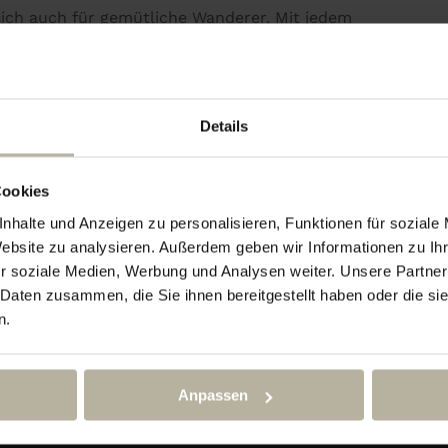
sich auch für gemütliche Wanderer. Mit jedem
 die Wärme der aufgehenden Sonne deinen
tes Schuhwerk und wettergerechte Kleidung
Details
its unser Frühstück – genussvoll, stärkend,
Cookies
nhalte und Anzeigen zu personalisieren, Funktionen für soziale
Website zu analysieren. Außerdem geben wir Informationen zu I
r soziale Medien, Werbung und Analysen weiter. Unsere Partner
 Daten zusammen, die Sie ihnen bereitgestellt haben oder die s
n.
Anpassen
Königlicher Spieleabend