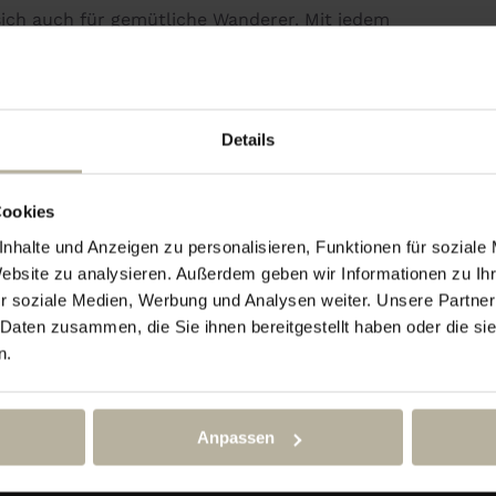
sich auch für gemütliche Wanderer. Mit jedem
 die Wärme der aufgehenden Sonne deinen
tes Schuhwerk und wettergerechte Kleidung
Details
its unser Frühstück – genussvoll, stärkend,
Cookies
nhalte und Anzeigen zu personalisieren, Funktionen für soziale
Website zu analysieren. Außerdem geben wir Informationen zu I
r soziale Medien, Werbung und Analysen weiter. Unsere Partner
 Daten zusammen, die Sie ihnen bereitgestellt haben oder die s
n.
Anpassen
Königlicher Spieleabend