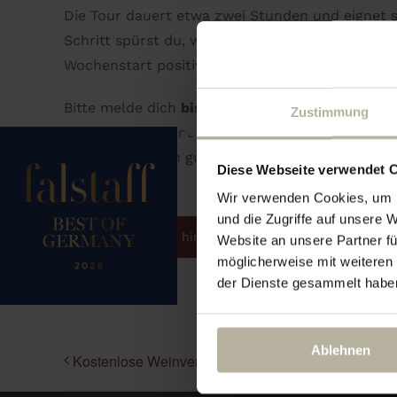
Die Tour dauert etwa zwei Stunden und eignet 
Schritt spürst du, wie die Kraft der Natur und
Wochenstart positiv aufladen.
Bitte melde dich
bis Sonntag, 16:00 Uhr
an. Fes
Zustimmung
empfohlen. Und nach der Rückkehr? Wartet bere
perfekt für einen guten Wochenbeginn.
Diese Webseite verwendet 
Wir verwenden Cookies, um I
und die Zugriffe auf unsere 
Zum Kalender hinzufügen
Website an unsere Partner fü
möglicherweise mit weiteren
der Dienste gesammelt habe
Ablehnen
Kostenlose Weinverköstigung